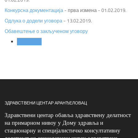
Конкурсна документација
- прва измена - 01.02.2019.
Одлука о додели уговора
- 13.02.2019.
Обавештење о закљученом уговору
Претходна
ЗДРАВСТВЕНИ ЦЕНТАР АРАНЂЕЛОВАЦ
Здравствени центар обавља здравствену делатност
на примарном нивоу у Дому здравља и
стационарну и специјалистичко консултативну
делатност на секундарном нивоу здравствене